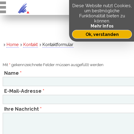
Diese Website nutzt Cookies,
um bestmögliche
Funktionalität bieten zu
können.
Mehr Infos
Ok, verstanden
Home
Kontakt
Kontaktformular
Mit
*
gekennzeichnete Felder müssen ausgefüllt werden
Name
*
E-Mail-Adresse
*
Ihre Nachricht
*